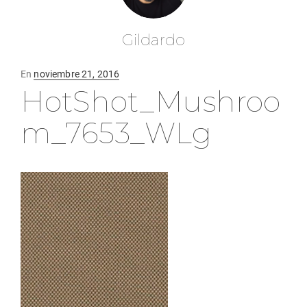
Gildardo
Publicado
En
noviembre 21, 2016
HotShot_Mushroo
en
m_7653_WLg